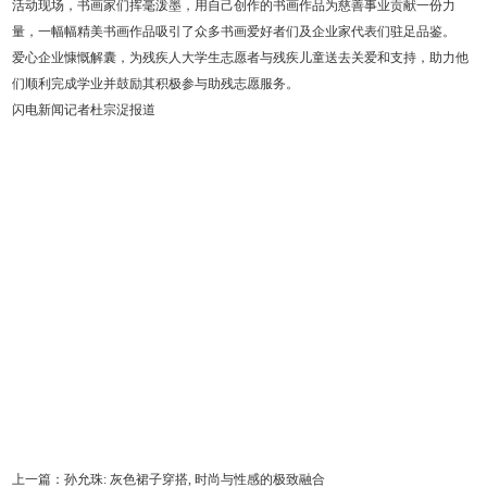
活动现场，书画家们挥毫泼墨，用自己创作的书画作品为慈善事业贡献一份力
量，一幅幅精美书画作品吸引了众多书画爱好者们及企业家代表们驻足品鉴。
爱心企业慷慨解囊，为残疾人大学生志愿者与残疾儿童送去关爱和支持，助力他
们顺利完成学业并鼓励其积极参与助残志愿服务。
闪电新闻记者杜宗浞报道
上一篇：
孙允珠: 灰色裙子穿搭, 时尚与性感的极致融合